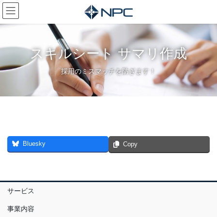
コ
ナ
ン
ビ
テ
ゲ
ン
ー
ツ
シ
スキルシート サマリ作成
へ
ョ
ス
ン
採用のミスマッチを防ぎます！
キ
に
ッ
移
プ
動
Bluesky
Copy
サービス
事業内容