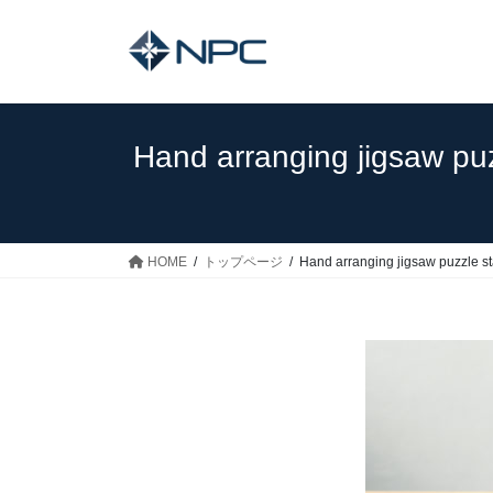
コ
ナ
ン
ビ
テ
ゲ
ン
ー
ツ
シ
へ
ョ
Hand arranging jigsaw puz
ス
ン
キ
に
ッ
移
プ
動
HOME
トップページ
Hand arranging jigsaw puzzle st