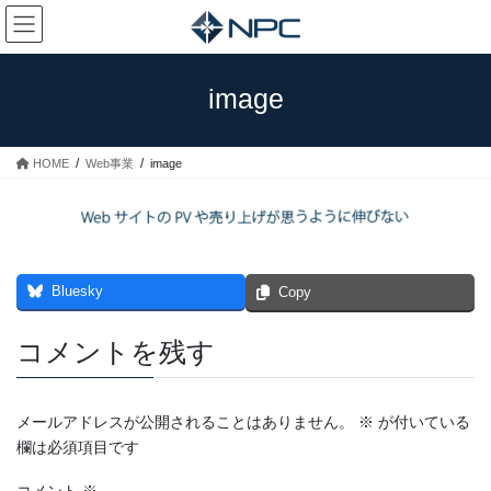
コ
ナ
ン
ビ
テ
ゲ
ン
ー
image
ツ
シ
へ
ョ
ス
ン
HOME
Web事業
image
キ
に
ッ
移
プ
動
Bluesky
Copy
コメントを残す
メールアドレスが公開されることはありません。
※
が付いている
欄は必須項目です
コメント
※