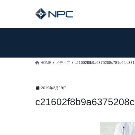
コ
ナ
ン
ビ
テ
ゲ
ン
ー
ツ
シ
へ
ョ
ス
ン
キ
に
ッ
移
HOME
メディア
c21602f8b9a6375208c781e6fbc371
プ
動
2019年2月19日
c21602f8b9a6375208c