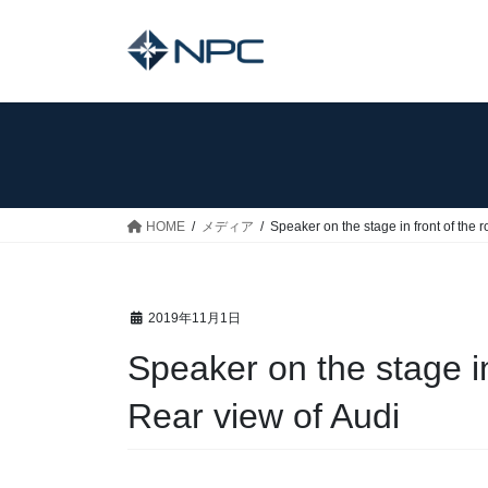
コ
ナ
ン
ビ
テ
ゲ
ン
ー
ツ
シ
へ
ョ
ス
ン
キ
に
ッ
移
HOME
メディア
Speaker on the stage in front of the 
プ
動
2019年11月1日
Speaker on the stage in
Rear view of Audi