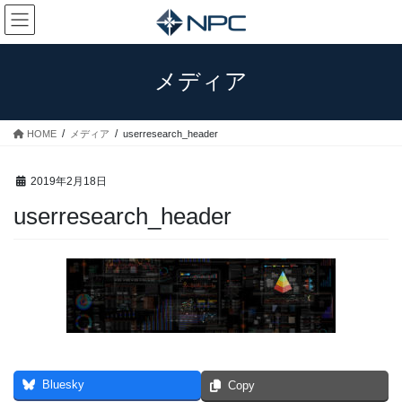
コ
ナ
ン
ビ
テ
ゲ
ン
ー
メディア
ツ
シ
へ
ョ
ス
ン
HOME
メディア
userresearch_header
キ
に
ッ
移
プ
動
2019年2月18日
userresearch_header
Bluesky
Copy