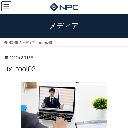
コ
ナ
ン
ビ
テ
ゲ
ン
ー
メディア
ツ
シ
へ
ョ
ス
ン
HOME
メディア
ux_tool03
キ
に
ッ
移
プ
動
2019年2月18日
ux_tool03